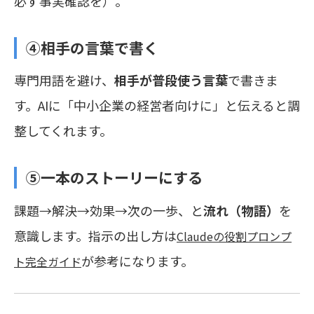
必ず事実確認を）。
④相手の言葉で書く
専門用語を避け、
相手が普段使う言葉
で書きま
す。AIに「中小企業の経営者向けに」と伝えると調
整してくれます。
⑤一本のストーリーにする
課題→解決→効果→次の一歩、と
流れ（物語）
を
意識します。指示の出し方は
Claudeの役割プロンプ
が参考になります。
ト完全ガイド