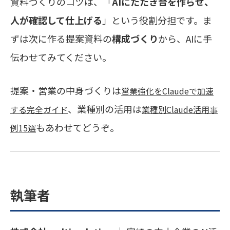
資料づくりのコツは、「
AIにたたき台を作らせ、
人が確認して仕上げる
」という役割分担です。ま
ずは次に作る提案資料の
構成づくり
から、AIに手
伝わせてみてください。
提案・営業の中身づくりは
営業強化をClaudeで加速
、業種別の活用は
する完全ガイド
業種別Claude活用事
もあわせてどうぞ。
例15選
執筆者