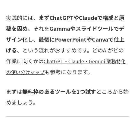
実践的には、
まずChatGPTやClaudeで構成と原
稿を固め
、それを
Gammaやスライドツールでデ
ザイン化
し、
最後にPowerPointやCanvaで仕上
げる
、という流れがおすすめです。どのAIがどの
作業に向くかは
ChatGPT・Claude・Gemini 業務特化
も参考になります。
の使い分けマップ
まずは
無料枠のあるツールを1つ試す
ところから始
めましょう。