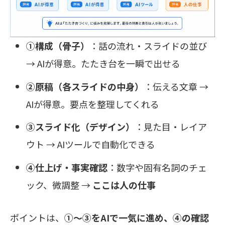
①構成（骨子）
：話の流れ・スライドの並び
→ AIが得意。たたき台を一瞬で出せる
②原稿（各スライドの中身）
：伝える文章 →
AIが得意。要点を整理してくれる
③スライド化（デザイン）
：見た目・レイア
ウト → AIツールで自動化できる
④仕上げ・事実確認
：数字や固有名詞のチェ
ック、微調整 →
ここは人の仕事
ポイントは、
①〜③をAIで一気に進め、④の確認