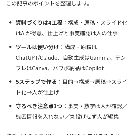
この記事のポイントを整理します。
資料づくりは4工程
：構成・原稿・スライド化
はAIが得意、仕上げと事実確認は人の仕事
ツールは使い分け
：構成・原稿は
ChatGPT/Claude、自動生成はGamma、テン
プレはCanva、パワポ納品はCopilot
5ステップで作る
：目的→構成→原稿→スライ
ド化→人が仕上げ
守るべき注意点3つ
：事実・数字は人が確認／
機密情報を入れない／丸投げせず人が編集