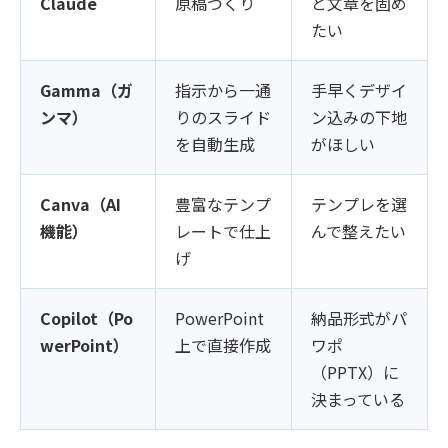
Claude
原稿づくり
と文章を固め
たい
Gamma（ガ
指示から一通
手早くデザイ
ンマ）
りのスライド
ン込みの下地
を自動生成
がほしい
Canva（AI
豊富なテンプ
テンプレを選
機能）
レートで仕上
んで整えたい
げ
Copilot（Po
PowerPoint
納品形式がパ
werPoint）
上で直接作成
ワポ
（PPTX）に
決まっている