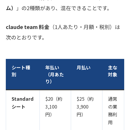
ム）
」の2種類があり、混在できることです。
claude team 料金
（1人あたり・月額・税別）は
次のとおりです。
シート種
年払い
月払い
主な
別
（月あた
対象
り）
Standard
$20（約
$25（約
通常
シート
3,100
3,900
の業
円）
円）
務利
用