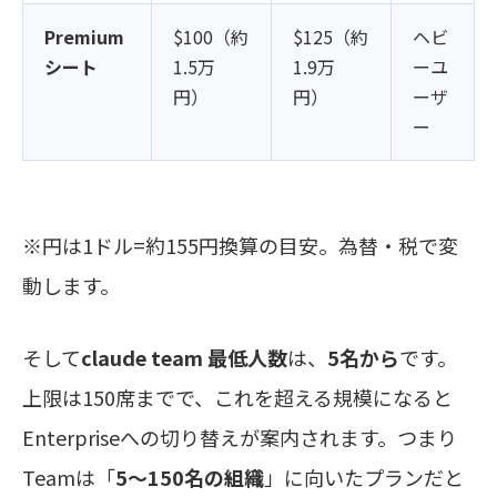
Premium
$100（約
$125（約
ヘビ
シート
1.5万
1.9万
ーユ
円）
円）
ーザ
ー
※円は1ドル=約155円換算の目安。為替・税で変
動します。
そして
claude team 最低人数
は、
5名から
です。
上限は150席までで、これを超える規模になると
Enterpriseへの切り替えが案内されます。つまり
Teamは「
5〜150名の組織
」に向いたプランだと