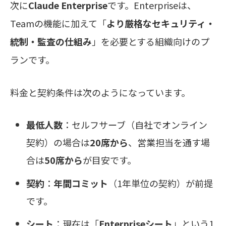
次に
Claude Enterprise
です。Enterpriseは、
Teamの機能に加えて「
より厳格なセキュリティ・
統制・監査の仕組み
」を必要とする組織向けのプ
ランです。
料金と契約条件は次のようになっています。
最低人数
：セルフサーブ（自社でオンライン
契約）の場合は
20席から
、営業担当を通す場
合は
50席から
が目安です。
契約
：
年間コミット
（1年単位の契約）が前提
です。
シート
：現在は「
Enterpriseシート
」という1