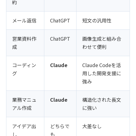
約
メール返信
ChatGPT
短文の汎用性
営業資料作
ChatGPT
画像生成と組み合
成
わせて便利
コーディン
Claude
Claude Codeを活
グ
用した開発支援に
強み
業務マニュ
Claude
構造化された長文
アル作成
に強い
アイデア出
どちらで
大差なし
し
も