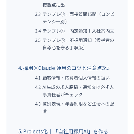
接観点抽出
テンプレ③：面接質問15問（コンピ
テンシー別）
テンプレ④：内定通知＋入社案内文
テンプレ⑤：不採用通知（候補者の
自尊心を守る丁寧版）
採用×Claude 運用のコツと注意点3つ
顧客情報・応募者個人情報の扱い
AI生成の求人原稿・通知文は必ず人
事責任者がチェック
差別表現・年齢制限など法令への配
慮
Projects化｜「自社用採用AI」を作る