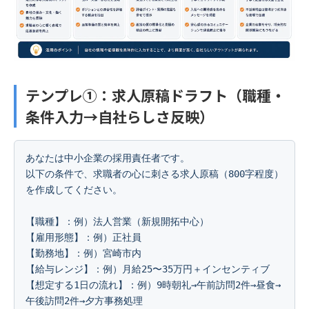
テンプレ①：求人原稿ドラフト（職種・
条件入力→自社らしさ反映）
あなたは中小企業の採用責任者です。

以下の条件で、求職者の心に刺さる求人原稿（800字程度）
を作成してください。

【職種】：例）法人営業（新規開拓中心）

【雇用形態】：例）正社員

【勤務地】：例）宮崎市内

【給与レンジ】：例）月給25〜35万円＋インセンティブ

【想定する1日の流れ】：例）9時朝礼→午前訪問2件→昼食→
午後訪問2件→夕方事務処理
