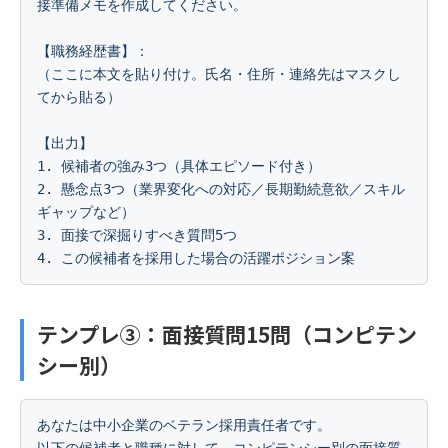
接準備メモを作成してください。

【職務経歴書】：

（ここに本文を貼り付け。氏名・住所・連絡先はマスクし
てから貼る）

【出力】

1. 候補者の強み3つ（具体エピソード付き）

2. 懸念点3つ（業界変化への対応／長期勤続意欲／スキル
ギャップなど）

3. 面接で深掘りすべき質問5つ

4. この候補者を採用した場合の活躍ポジション案
テンプレ③：面接質問15問（コンピテン
シー別）
あなたは中小企業のベテラン採用責任者です。

以下の候補者と職種に対して、コンピテンシー別の面接質