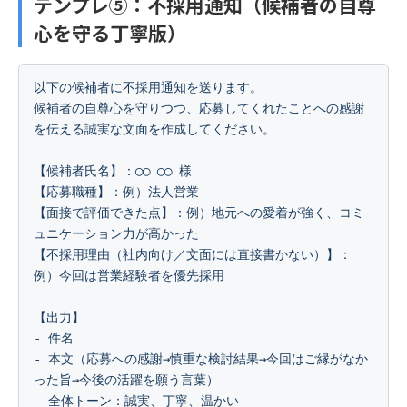
テンプレ⑤：不採用通知（候補者の自尊
心を守る丁寧版）
以下の候補者に不採用通知を送ります。

候補者の自尊心を守りつつ、応募してくれたことへの感謝
を伝える誠実な文面を作成してください。

【候補者氏名】：◯◯ ◯◯ 様

【応募職種】：例）法人営業

【面接で評価できた点】：例）地元への愛着が強く、コミ
ュニケーション力が高かった

【不採用理由（社内向け／文面には直接書かない）】：
例）今回は営業経験者を優先採用

【出力】

- 件名

- 本文（応募への感謝→慎重な検討結果→今回はご縁がなか
った旨→今後の活躍を願う言葉）

- 全体トーン：誠実、丁寧、温かい