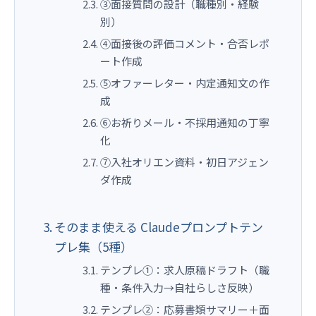
③面接質問の設計（職種別・経験
別）
④面接後の評価コメント・合否レポ
ート作成
⑤オファーレター・内定通知文の作
成
⑥お祈りメール・不採用通知の丁寧
化
⑦入社オリエン資料・初日アジェン
ダ作成
そのまま使える Claudeプロンプトテン
プレ集（5種）
テンプレ①：求人原稿ドラフト（職
種・条件入力→自社らしさ反映）
テンプレ②：応募書類サマリー＋面