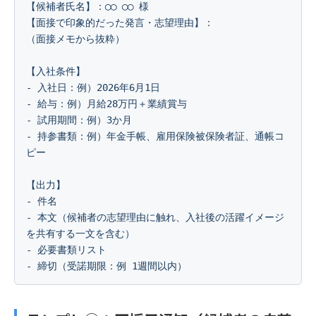
【候補者氏名】：◯◯ ◯◯ 様

【面接で印象的だった発言・志望理由】：

（面接メモから抜粋）

【入社条件】

- 入社日：例）2026年6月1日

- 給与：例）月給28万円＋業績賞与

- 試用期間：例）3か月

- 持参書類：例）年金手帳、雇用保険被保険者証、通帳コ
ピー

【出力】

- 件名

- 本文（候補者の志望理由に触れ、入社後の活躍イメージ
を共有する一文を含む）

- 必要書類リスト

- 締切（受諾期限：例 1週間以内）